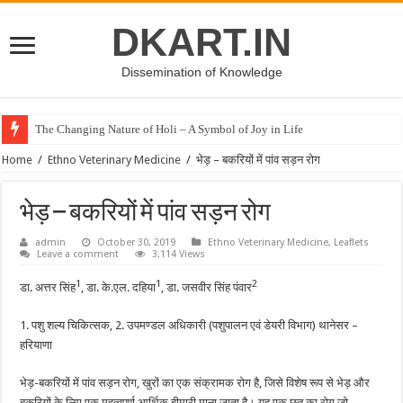
DKART.IN
Dissemination of Knowledge
The Changing Nature of Holi – A Symbol of Joy in Life
Home
/
Ethno Veterinary Medicine
/
भेड़ – बकरियों में पांव सड़न रोग
भेड़ – बकरियों में पांव सड़न रोग
admin
October 30, 2019
Ethno Veterinary Medicine
,
Leaflets
Leave a comment
3,114 Views
1
1
2
डा. अत्तर सिंह
, डा. के.एल. दहिया
, डा. जसवीर सिंह पंवार
1. पशु शल्य चिकित्सक, 2. उपमण्डल अधिकारी (पशुपालन एवं डेयरी विभाग) थानेसर –
हरियाणा
भेड़-बकरियों में पांव सड़न रोग, खुरों का एक संक्रामक रोग है, जिसे विशेष रूप से भेड़ और
बकरियों के लिए एक महत्वपूर्ण आर्थिक बीमारी माना जाता है। यह एक छूत का रोग जो