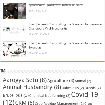
जूफार्माकोग्नॉसी: एथनोवेटरीनरी चिकित्सा का आधार
April 29, 2024
[Hindi] Animals Transmitting the Diseases To Humans –
Chandipura Viral Encephalitis
March 18, 2024
[Hindi] Animals Transmitting the Diseases To Humans –
Eryseplas
March 9, 2024
Tag
Aarogya Setu
(8)
Agriculture
(3)
Animal
(2)
Animal Husbandry
(8)
Babesiosis
(2)
Breeds
(2)
Covid-19
Brucellosis
(3)
Chemical free farming
(2)
(12)
CRM
(6)
Crop Residue Management
(2)
Crop