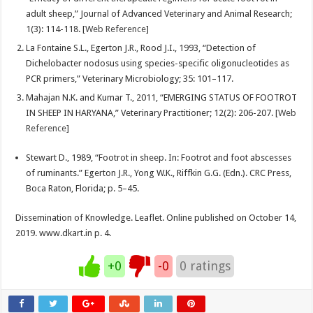
adult sheep,” Journal of Advanced Veterinary and Animal Research;
1(3): 114-118. [
Web Reference
]
La Fontaine S.L., Egerton J.R., Rood J.I., 1993, “Detection of
Dichelobacter nodosus using species-specific oligonucleotides as
PCR primers,” Veterinary Microbiology; 35: 101–117.
Mahajan N.K. and Kumar T., 2011, “EMERGING STATUS OF FOOTROT
IN SHEEP IN HARYANA,” Veterinary Practitioner; 12(2): 206-207. [
Web
Reference
]
Stewart D., 1989, “Footrot in sheep. In: Footrot and foot abscesses
of ruminants.” Egerton J.R., Yong W.K., Riffkin G.G. (Edn.). CRC Press,
Boca Raton, Florida; p. 5–45.
Dissemination of Knowledge. Leaflet. Online published on October 14,
2019. www.dkart.in p. 4.
+0
-0
0
ratings