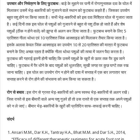
उपचार और नियंत्रण के लिए फुटबाथ
: बाड़े के मुहाने पर पानी में रोगाणुनाशक दवा के घोल में
मिलाकर उसमें भेड़-बकरियों को गुजारने वाले स्थान को फुटबाथ कहते हैं। जिसका उपयोग
बहुत पशु होने पर किया जाता है। सभी भेड़-बकरियों को इस दवा मिश्रित घोल से गुजारा जाता
है। कई दिनों तक इस घोल से पशुओं को गुजारने से बहुत से पशु ठीक हो जाते हैं और शेष
पशुओं (ठीक न होने वाले) को झुण्ड से अलग कर दिया जाता है। फुटबाथ बनाने के लिए 5
प्रतिशत नीला थोथा एवं 10 प्रतिशत जिंक आक्साइड को मिलाकर तैयार किया जाता है।
इसके अलावा केवल जिंक आक्साइड का उपयोग 10 से 20 प्रतिशत की मात्रा में फुटबाथ
बनाने के लिए अच्छा रहता है क्योंकि नीला थोथा पशुओं की त्वचा में जलन पैदा करता है।
फुटबाथ की गहराई इतनी होनी चाहिए कि उसमें पशुओं के खुरों से ऊपर तक पैर डूब जाने
चाहिए। फुटबाथ में पैर धोने के बाद पशुओं को धूलरहित, सूखी जगह पर कुछ घण्टे तक रख
जाना चाहिए। इस घोल का उपयोग रोग न होने की दशा में सप्ताह में एक बार लगातार चार
सप्ताह करने से रोग होने की संभावना को कम किया जा सकता है।
रोग से बचाव
: इस रोग से ग्रस्त भेड़-बकरियों को अन्य स्वस्थ भेड़-बकरियों से अलग रखें।
जिस रास्ते से इस बीमारी वाले अन्य पशु गुज़रे हों तो उस रास्ते से एक सप्ताह तक अपने पशुओं
को न ले जाएं। बीमार भेड़-बकरियों के खुरों की प्रतिदिन साफ-सफाई करनी चाहिए।
संदर्भ
Ansari M.M., Dar K.H., Tantray H.A., Bhat M.M. and Dar S.H., 2014,
“Efficacy of different therapeutic regimens for acute foot rot in