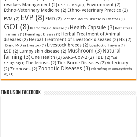
residues Management
(2)
Environment
(2)
Dr. K. L. Dahiya
(1)
Ethno-Veterinary Medicine
(2)
Ethno-Veterinary Practice
(2)
EVP
(8)
EVM
(2)
FMD
(2)
Foot and Mouth Disease in Livestock
(1)
GOI
(8)
Health Capsule
(3)
Haemorrhagic Disease
(1)
Heat stress
Herbal Treatment of Animal
in animals
(1)
Hemrrhagic Disease
(1)
diseases
(2)
Herbal Treatment of Livestock diseases
(2)
HS
(2)
Livestock breeds
(2)
HS and FMD in Livestock
(1)
Livestock of Haryana
(1)
Mushroom
(3)
Natural
LSD
(2)
Lumpy skin disease
(2)
farming
(3)
One Health
(2)
SARS-CoV-2
(2)
TBD
(2)
Teat
Theileriosis
(2)
Tick Borne Diseases
(2)
Veterinary
sloughing
(1)
Zoonotic Diseases
(3)
(2)
Zoonoses
(2)
जाने अपने पशु का स्वास्थ्य (गौजातीय
पशु)
(1)
Find us on Facebook