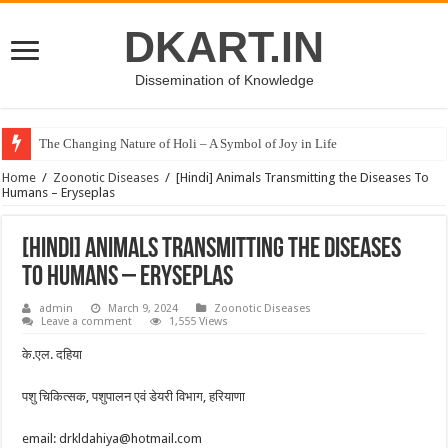
DKART.IN
Dissemination of Knowledge
The Changing Nature of Holi – A Symbol of Joy in Life
Home
/
Zoonotic Diseases
/
[Hindi] Animals Transmitting the Diseases To
Humans – Eryseplas
[Hindi] Animals Transmitting the Diseases
To Humans – Eryseplas
admin
March 9, 2024
Zoonotic Diseases
Leave a comment
1,555 Views
के.एल. दहिया
पशु चिकित्सक, पशुपालन एवं डेयरी विभाग, हरियाणा
email: drkldahiya@hotmail.com