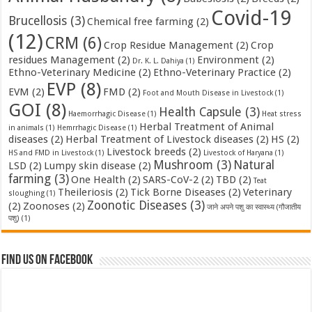
Covid-19
Brucellosis
(3)
Chemical free farming
(2)
(12)
CRM
(6)
Crop Residue Management
(2)
Crop
residues Management
(2)
Environment
(2)
Dr. K. L. Dahiya
(1)
Ethno-Veterinary Medicine
(2)
Ethno-Veterinary Practice
(2)
EVP
(8)
EVM
(2)
FMD
(2)
Foot and Mouth Disease in Livestock
(1)
GOI
(8)
Health Capsule
(3)
Haemorrhagic Disease
(1)
Heat stress
Herbal Treatment of Animal
in animals
(1)
Hemrrhagic Disease
(1)
diseases
(2)
Herbal Treatment of Livestock diseases
(2)
HS
(2)
Livestock breeds
(2)
HS and FMD in Livestock
(1)
Livestock of Haryana
(1)
Mushroom
(3)
Natural
LSD
(2)
Lumpy skin disease
(2)
farming
(3)
One Health
(2)
SARS-CoV-2
(2)
TBD
(2)
Teat
Theileriosis
(2)
Tick Borne Diseases
(2)
Veterinary
sloughing
(1)
Zoonotic Diseases
(3)
(2)
Zoonoses
(2)
जाने अपने पशु का स्वास्थ्य (गौजातीय
पशु)
(1)
Find us on Facebook