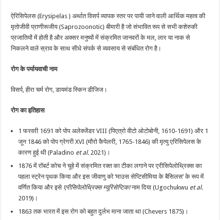
ऐरिसिपेलस (Erysipelas ) अर्थात विसर्प व्यापक स्तर पर पायी जाने वाली आर्थिक महत्व की
मृतोजीवी प्राणीरूजीय (Saprozoonotic) बीमारी है जो संभावित रूप से सभी कशेरुकी
प्रजातियों में होती है और अक्सर मनुष्यों में संक्रमित जानवरों के मल, लार या नाक से
निकलने वाले स्राव के साथ सीधे संपर्क से व्यवसाय से संबंधित रोग है।
रोग के पर्यायवाची नाम
विसर्प, हीरा चर्म रोग, डायमंड स्किन डीजिज।
रोग का इतिहास
1 फरवरी 1691 को पोप अलेक्जेंडर VIII (पिएत्रो वीटो ओटोबोनी, 1610-1691) और 1
जून 1846 को पोप ग्रेगरी XVI (मौरो कैपेलरी, 1765-1846) की मृत्यु एरिसिपेलस के
कारण हुई थी (Paladino
et al.
2021)।
1876 में रॉबर्ट कोच ने चूहे में संक्रमित रक्त का टीका लगाने पर एरीसिपेलोथ्रिक्स का
पहला स्ट्रेन पृथक किया और इस जीवाणु को ‘माउस सेप्टिसीमिया के बैसिलस’ के रूप में
वर्णित किया और इसे
एरीसिपेलोथ्रिक्स म्यूरिसेप्टिका
नाम दिया (Ugochukwu
et al.
2019)।
1863 तक भारत में इस रोग को बहुत दुर्लभ माना जाता था (Chevers 1875)।