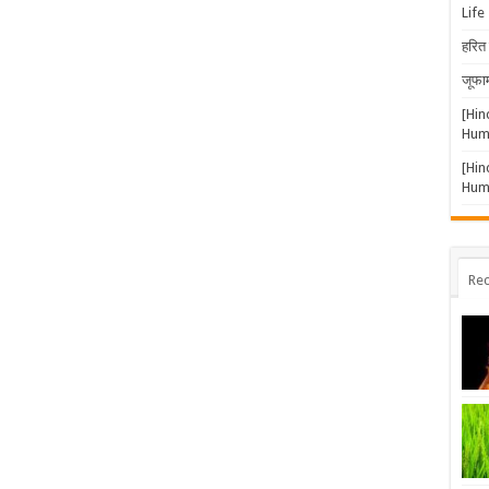
Life
हरित 
जूफार
[Hin
Huma
[Hin
Huma
Rec