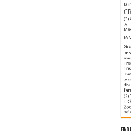
far
C
(2)
Dahi
Med
EV
Disea
Dise
anim
Tre
Tre
HS a
Lives
dis
fa
(2)
Tic
Zoo
अपने प
Find 