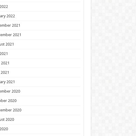
 2022
ary 2022
ember 2021
tember 2021
ust 2021
 2021
 2021
 2021
ary 2021
ember 2020
ober 2020
tember 2020
ust 2020
 2020