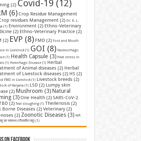
Covid-19
(12)
ming
(2)
RM
(6)
Crop Residue Management
Crop residues Management
(2)
Dr. K. L.
Environment
(2)
Ethno-Veterinary
ya
(1)
icine
(2)
Ethno-Veterinary Practice
(2)
EVP
(8)
M
(2)
FMD
(2)
Foot and Mouth
GOI
(8)
se in Livestock
(1)
Haemorrhagic
Health Capsule
(3)
ase
(1)
Heat stress in
Herbal
als
(1)
Hemrrhagic Disease
(1)
atment of Animal diseases
(2)
Herbal
atment of Livestock diseases
(2)
HS
(2)
Livestock breeds
(2)
nd FMD in Livestock
(1)
LSD
(2)
Lumpy skin
tock of Haryana
(1)
Mushroom
(3)
Natural
ease
(2)
rming
(3)
One Health
(2)
SARS-CoV-2
TBD
(2)
Theileriosis
(2)
Teat sloughing
(1)
k Borne Diseases
(2)
Veterinary
(2)
Zoonotic Diseases
(3)
noses
(2)
जाने
शु का स्वास्थ्य (गौजातीय पशु)
(1)
us on Facebook