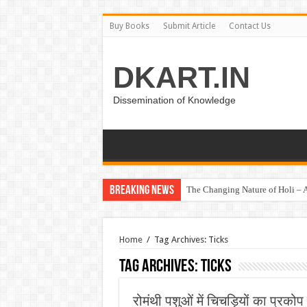
Buy Books
Submit Article
Contact Us
DKART.IN
Dissemination of Knowledge
Breaking News
The Changing Nature of Holi – A
Home
/
Tag Archives: Ticks
Tag Archives:
Ticks
रोमंथी पशुओं में चिचड़ियों का प्रकोप 