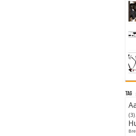
Tag
Aa
(3)
H
Bre