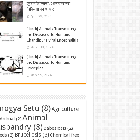
जूफार्माकोग्नॉसी: एथनोवेटरीनरी
चिकित्सा का आधार
April 29, 2024
[Hindi] Animals Transmitting
the Diseases To Humans –
Chandipura Viral Encephalitis
March 18, 2024
[Hindi] Animals Transmitting
the Diseases To Humans –
Eryseplas
March 9, 2024
rogya Setu
(8)
Agriculture
Animal
Animal
(2)
usbandry
(8)
Babesiosis
(2)
Brucellosis
(3)
eds
(2)
Chemical free