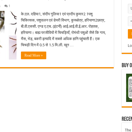
s
1
के.एल. दहिया1, संदीप गुलिया1 एवं प्रदीप कुमार2 1पशु
चिकित्सक, पशुपालन एवं डेयरी विभाग, कुरूक्षेत्र, हरियाणा2छात्र,
बी.वी.एससी. एण्ड ए.एच. (इंटर्नी) आई.आई.वी.ई.आर. रोहतक,
हरियाणा। बाह्य परजीवियों में चिचड़ियाँ, रोमंथी पशुओं जैसे कि गाय,
भैंस, भेड़, बकरी इत्यादि में सबसे अधिक हानि पहुंचाती हैं। एक
चिचड़ी दिन में 0.5 से 1.5 मि.ली. खून …
Lo
Read More »
Buy 
Rece
The 