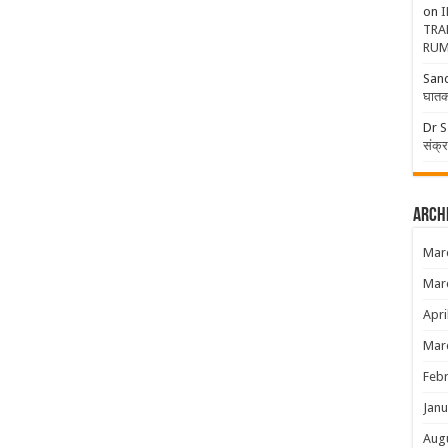
on
I
TRA
RUM
San
घातक
Dr S
संक्
Arch
Mar
Mar
Apri
Mar
Febr
Janu
Aug